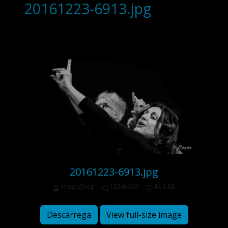
20161223-6913.jpg
20161223-6913.jpg
image/jpeg
1024x609
44.8 KB
Descarrega
View full-size image