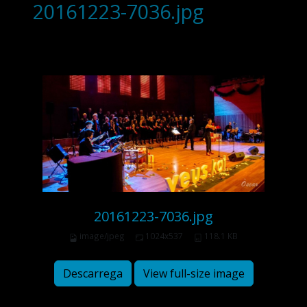
20161223-7036.jpg
20161223-7036.jpg
image/jpeg
1024x537
118.1 KB
Descarrega
View full-size image