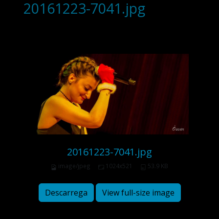
20161223-7041.jpg
20161223-7041.jpg
image/jpeg
1024x521
53.9 KB
Descarrega
View full-size image