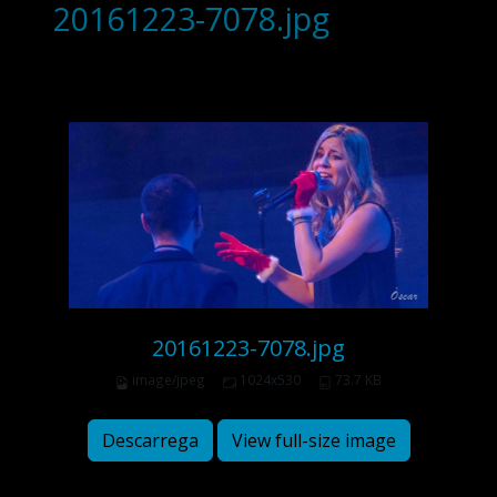
20161223-7078.jpg
20161223-7078.jpg
image/jpeg
1024x530
73.7 KB
Descarrega
View full-size image