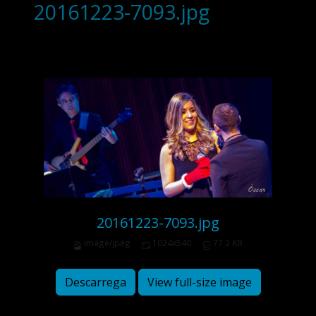
20161223-7093.jpg
20161223-7093.jpg
image/jpeg
1024x540
77.2 KB
Descarrega
View full-size image