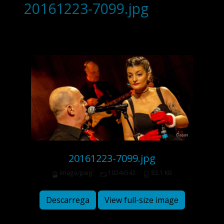
20161223-7099.jpg
20161223-7099.jpg
image/jpeg
1024x542
83.1 KB
Descarrega
View full-size image