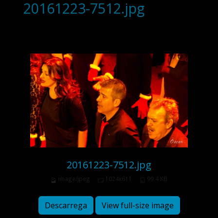
20161223-7512.jpg
20161223-7512.jpg
image/jpeg
1024x611
99.4 KB
Descarrega
View full-size image