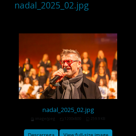
nadal_2025_02.jpg
nadal_2025_02.jpg
image/jpeg
1200x800
259.9 KB
Descarrega
View full-size image