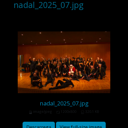
nadal_2025_07.jpg
nadal_2025_07.jpg
image/jpeg
1200x800
320.1 KB
Descarrega
View full-size image