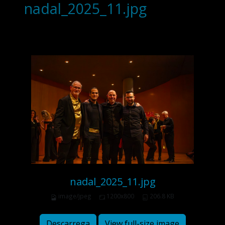
nadal_2025_11.jpg
nadal_2025_11.jpg
image/jpeg
1200x800
206.8 KB
Descarrega
View full-size image