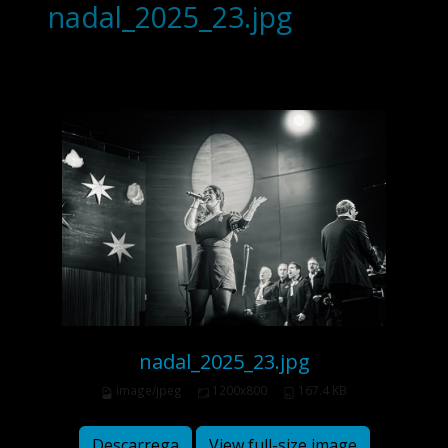
nadal_2025_23.jpg
nadal_2025_23.jpg
image/jpeg
1200x800
167.4 KB
Descarrega
View full-size image