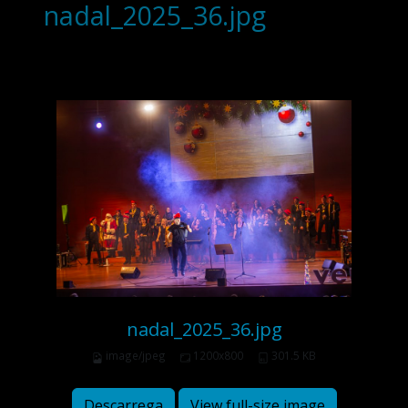
nadal_2025_36.jpg
nadal_2025_36.jpg
image/jpeg
1200x800
301.5 KB
Descarrega
View full-size image