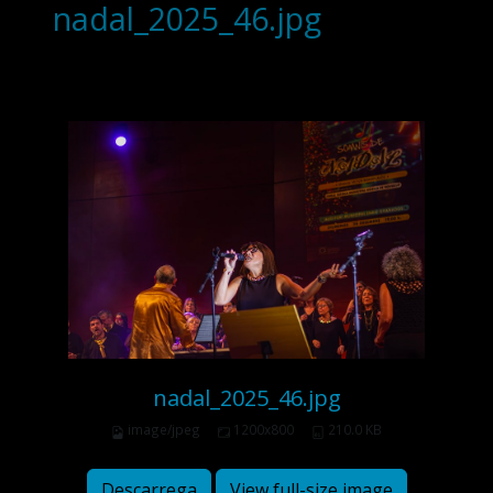
nadal_2025_46.jpg
nadal_2025_46.jpg
image/jpeg
1200x800
210.0 KB
Descarrega
View full-size image