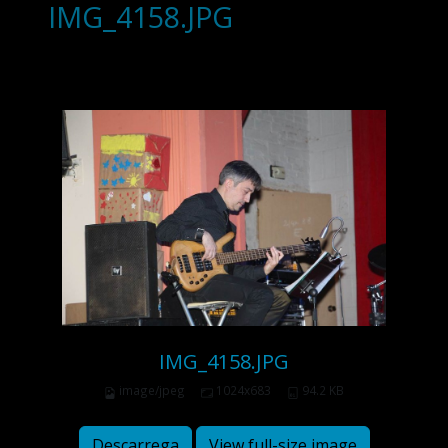
IMG_4158.JPG
IMG_4158.JPG
image/jpeg
1024x683
94.2 KB
Descarrega
View full-size image