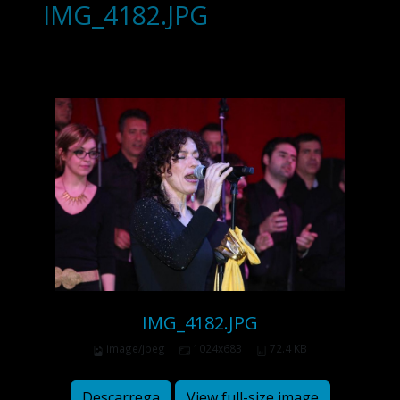
IMG_4182.JPG
IMG_4182.JPG
image/jpeg
1024x683
72.4 KB
Descarrega
View full-size image