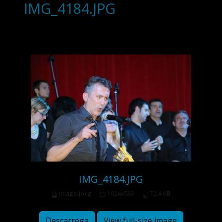
IMG_4184.JPG
IMG_4184.JPG
image/jpeg
1024x683
72.4 KB
Descarrega
View full-size image