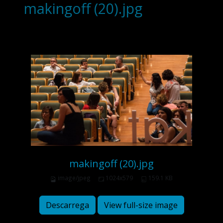
makingoff (20).jpg
makingoff (20).jpg
image/jpeg
1024x579
159.1 KB
Descarrega
View full-size image