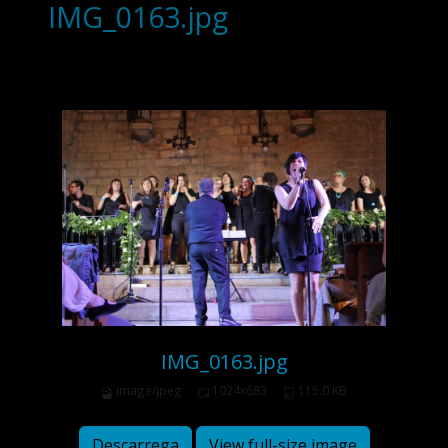
IMG_0163.jpg
IMG_0163.jpg
image/jpeg
1024x683
115.0 KB
Descarrega
View full-size image