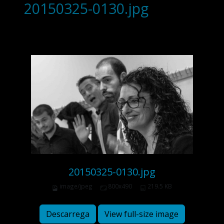
20150325-0130.jpg
20150325-0130.jpg
image/jpeg
800x490
219.5 KB
Descarrega
View full-size image