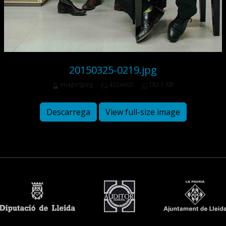
20150325-0219.jpg
image/jpeg
432x600
182.1 KB
Descarrega
View full-size image