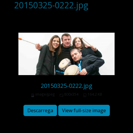
20150325-0222.jpg
20150325-0222.jpg
image/jpeg
800x354
164.2 KB
Descarrega
View full-size image