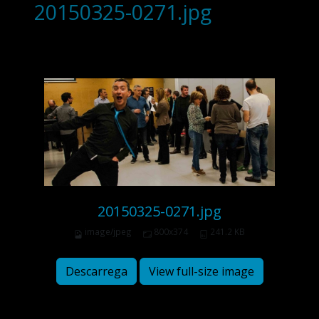
20150325-0271.jpg
20150325-0271.jpg
image/jpeg
800x374
241.2 KB
Descarrega
View full-size image