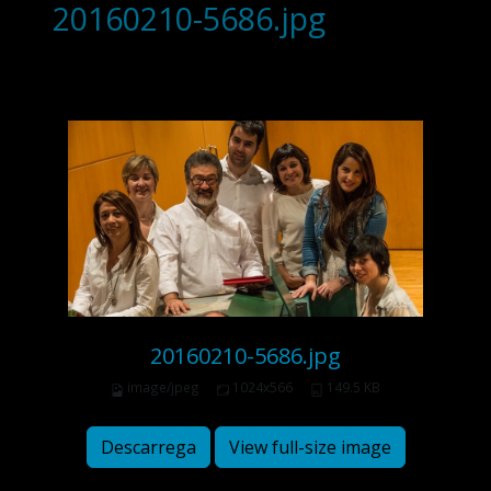
20160210-5686.jpg
20160210-5686.jpg
image/jpeg
1024x566
149.5 KB
Descarrega
View full-size image