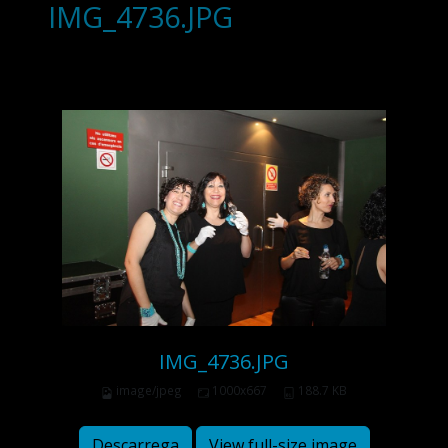
IMG_4736.JPG
IMG_4736.JPG
image/jpeg
1000x667
188.7 KB
Descarrega
View full-size image