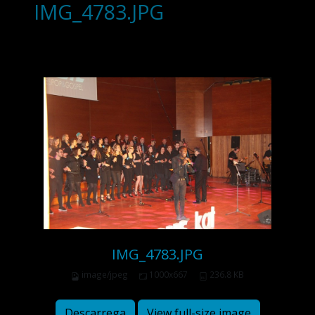
IMG_4783.JPG
IMG_4783.JPG
image/jpeg
1000x667
236.8 KB
Descarrega
View full-size image