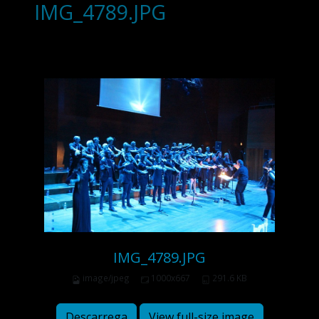
IMG_4789.JPG
IMG_4789.JPG
image/jpeg
1000x667
291.6 KB
Descarrega
View full-size image