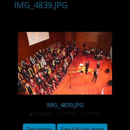
IMG_4839.JPG
IMG_4839.JPG
image/jpeg
1000x667
317.5 KB
Descarrega
View full-size image