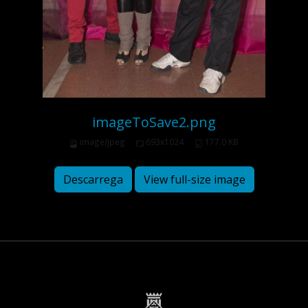
imageToSave2.png
image/jpeg
693x1024
177.0 KB
Descarrega
View full-size image