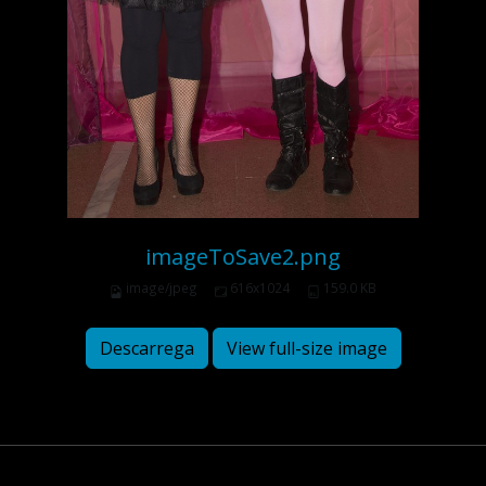
imageToSave2.png
image/jpeg
616x1024
159.0 KB
Descarrega
View full-size image