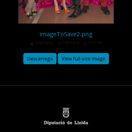
imageToSave2.png
image/jpeg
795x1024
193.0 KB
Descarrega
View full-size image