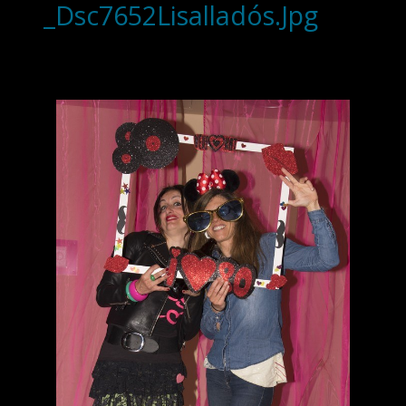
_Dsc7652Lisalladós.Jpg