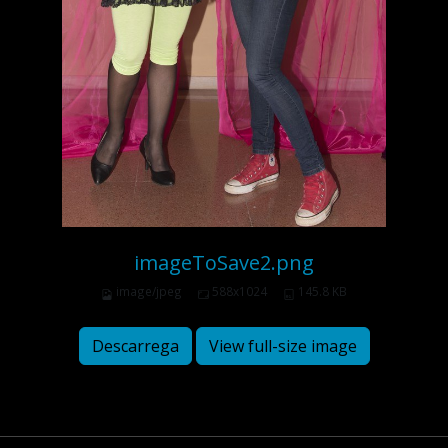
imageToSave2.png
image/jpeg
588x1024
145.8 KB
Descarrega
View full-size image