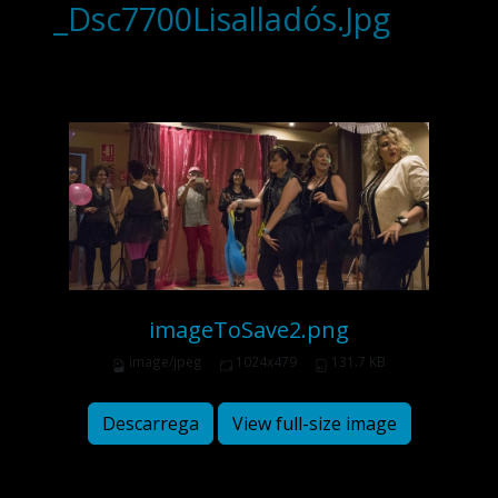
_Dsc7700Lisalladós.Jpg
imageToSave2.png
image/jpeg
1024x479
131.7 KB
Descarrega
View full-size image