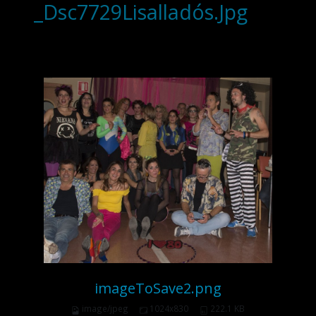
_Dsc7729Lisalladós.Jpg
imageToSave2.png
image/jpeg
1024x830
222.1 KB