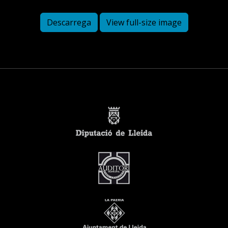
Descarrega
View full-size image