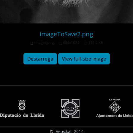
imageToSave2.png
image/jpeg
684x1024
151.2 KB
Descarrega
View full-size image
© Veus.kat 2014