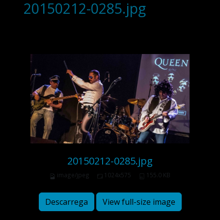
20150212-0285.jpg
20150212-0285.jpg
image/jpeg
1024x575
155.0 KB
Descarrega
View full-size image