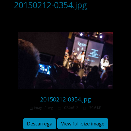
20150212-0354.jpg
20150212-0354.jpg
image/jpeg
1024x612
139.6 KB
Descarrega
View full-size image