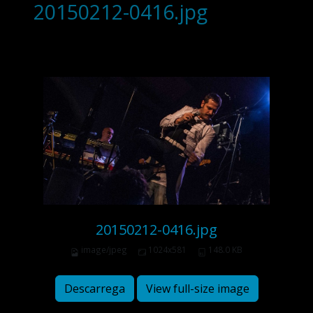
20150212-0416.jpg
20150212-0416.jpg
image/jpeg
1024x581
148.0 KB
Descarrega
View full-size image