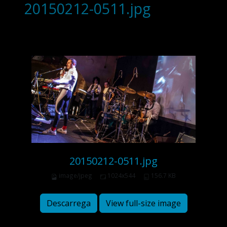
20150212-0511.jpg
20150212-0511.jpg
image/jpeg
1024x544
156.7 KB
Descarrega
View full-size image