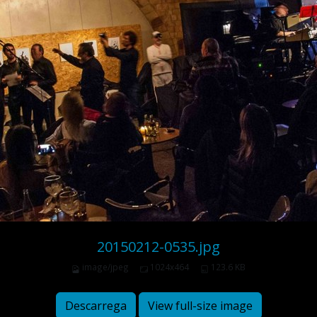
20150212-0535.jpg
image/jpeg
1024x464
123.6 KB
Descarrega
View full-size image