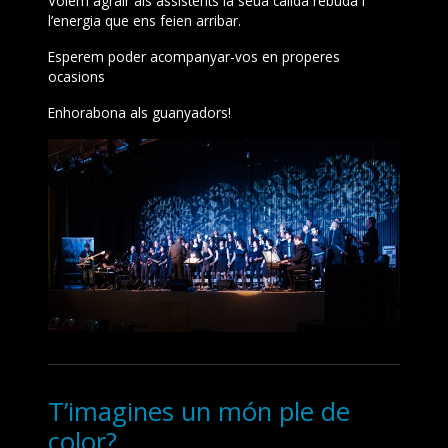
Volem agrair als assistents la seua càlida rebuda i
l’energia que ens feien arribar.
Esperem poder acompanyar-vos en properes
ocasions
Enhorabona als guanyadors!
T’imagines un món ple de
color?