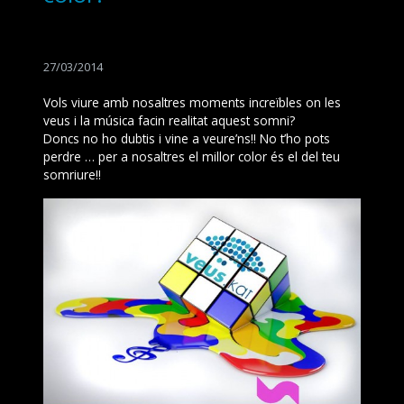
27/03/2014
Vols viure amb nosaltres moments increïbles on les
veus i la música facin realitat aquest somni?
Doncs no ho dubtis i vine a veure’ns!! No t’ho pots
perdre … per a nosaltres el millor color és el del teu
somriure!!