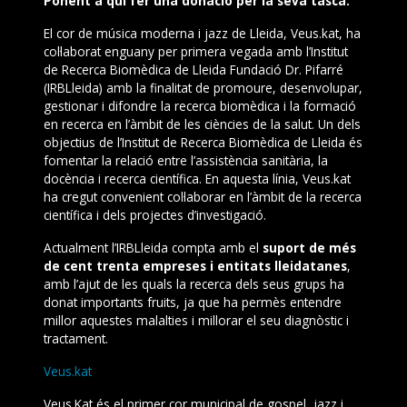
Ponent a qui fer una donació per la seva tasca.
El cor de música moderna i jazz de Lleida, Veus.kat, ha
col·laborat enguany per primera vegada amb l’Institut
de Recerca Biomèdica de Lleida Fundació Dr. Pifarré
(IRBLleida) amb la finalitat de promoure, desenvolupar,
gestionar i difondre la recerca biomèdica i la formació
en recerca en l’àmbit de les ciències de la salut. Un dels
objectius de l’Institut de Recerca Biomèdica de Lleida és
fomentar la relació entre l’assistència sanitària, la
docència i recerca científica. En aquesta línia, Veus.kat
ha cregut convenient col·laborar en l’àmbit de la recerca
científica i dels projectes d’investigació.
Actualment l’IRBLleida compta amb el
suport de més
de cent trenta empreses i entitats lleidatanes
,
amb l’ajut de les quals la recerca dels seus grups ha
donat importants fruits, ja que ha permès entendre
millor aquestes malalties i millorar el seu diagnòstic i
tractament.
Veus.kat
Veus.Kat és el primer cor municipal de gospel, jazz i