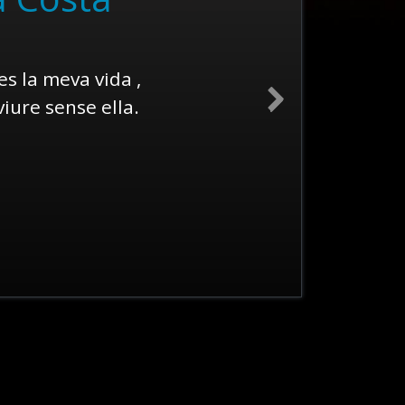
es la meva vida ,
viure sense ella.
Next