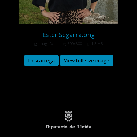
Ester Segarra.png
image/png
800x800
1.3 MB
Descarrega
View full-size image