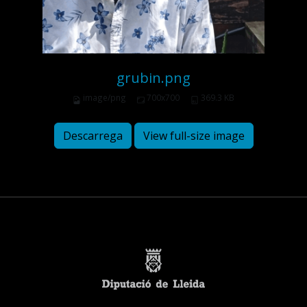
grubin.png
image/png
700x700
369.3 KB
Descarrega
View full-size image