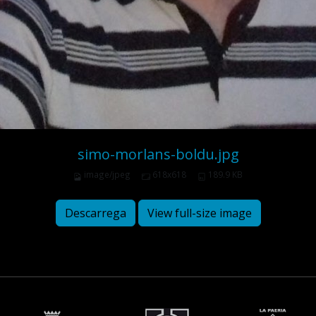
simo-morlans-boldu.jpg
image/jpeg
618x618
189.9 KB
Descarrega
View full-size image