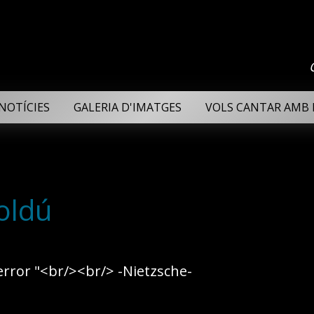
NOTÍCIES
GALERIA D'IMATGES
VOLS CANTAR AMB 
oldú
 error "<br/><br/> -Nietzsche-