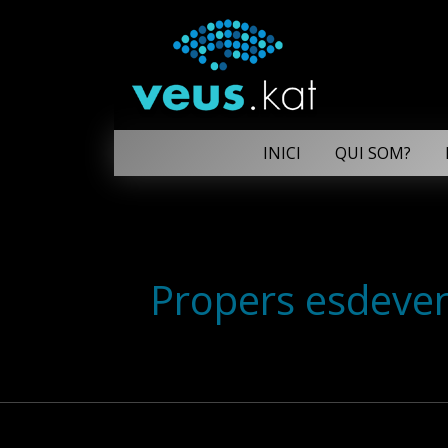
INICI
QUI SOM?
Propers esdeve