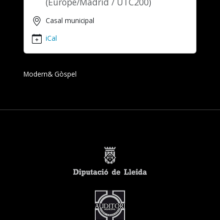
(Europe/Madrid / UTC200)
05-
14T22:45:00+02:00
Casal municipal
2022-
05-
iCal
15T00:15:00+02:00
Modern& Gòspel