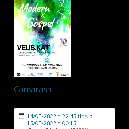
Camarasa
https://www.veuskat.org/ca/recursos/events/camarasa-
14/05/2022 a 22:45
fins a
1
Camarasa
15/05/2022 a 00:15
2022-