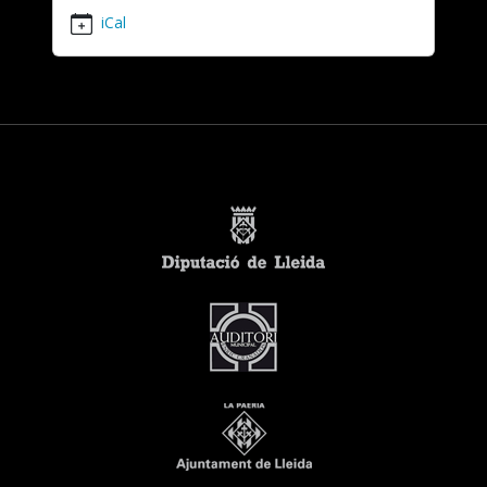
Segarra
iCal
2026-
01-
11T12:00:00-
00:15
2026-
01-
11T13:30:00-
00:15