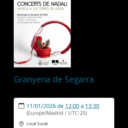
Granyena de Segarra
https://www.veuskat.org/ca/recursos/events/granyena-
11/01/2026
de
12:00
a
13:30
de-
segarra
(Europe/Madrid / UTC-25)
Granyena
de
Local Social