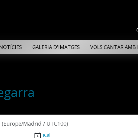
NOTÍCIES
GALERIA D'IMATGES
VOLS CANTAR AMB 
egarra
montornes-
5
(Europe/Madrid / UTC100)
iCal