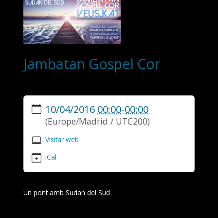
Jambatan Gospel Cor
https://www.veuskat.org/es/recursos/events/jambatan-
10/04/2016
00:00
-
00:00
gospel-
cor
(Europe/Madrid / UTC200)
Jambatan
Gospel
Visitar web
Cor
iCal
2016-
04-
10T00:00:00+02:00
2016-
Un pont amb Sudan del Sud
04-
10T00:00:00+02:00